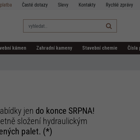
platba
Časté dotazy
Slevy
Kontakty
Rychlé zprávy
vební kámen
Zahradní kameny
Stavební chemie
Čísla
Nepravidelný obklad - řezaný
Nepravidelná dlažba - velkoformát
Oblázky
Kamenné filety
Spilky
nabídky jen
do konce SRPNA!
etně složení hydraulickým
ených palet. (*)