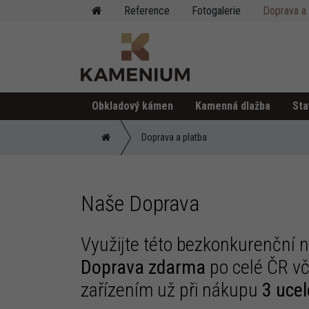
Reference
Fotogalerie
Doprava a 
Obkladový kámen
Kamenná dlažba
Sta
Nepravidelný obklad
Nepravidelná dlažba
Kamenná kůra
Doprava a platba
Naše Doprava
Obkladové panely
Dlažební kostky
Monolity
Využijte této bezkonkurenční 
Doprava zdarma
po celé ČR vč
zařízením už při nákupu
3 ucel
Formátovaný obklad - osekaný