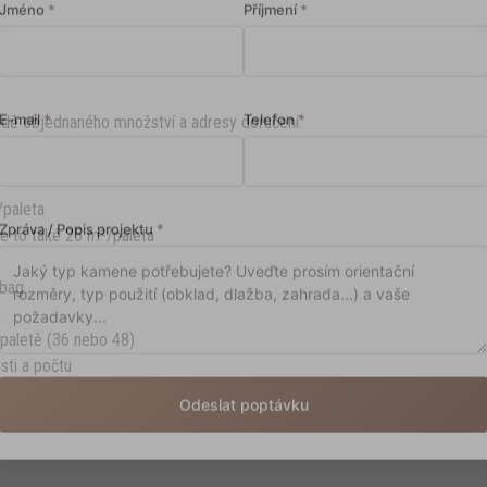
Jméno
*
Příjmení
*
adě objednaného množství a adresy doručení.
E-mail
*
Telefon
*
/paleta
e to také 25 m²/paleta
Zpráva / Popis projektu
*
 bag
)
 paletě (36 nebo 48)
sti a počtu
Odeslat poptávku