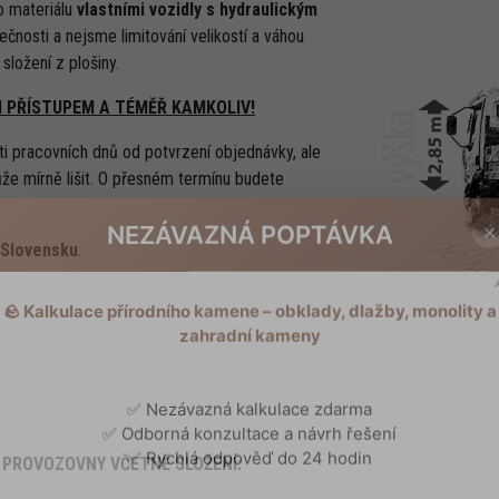
o materiálu
vlastními vozidly s hydraulickým
čnosti a nejsme limitování velikostí a váhou
ložení z plošiny.
M PŘÍSTUPEM A TÉMĚŘ KAMKOLIV!
i pracovních dnů od potvrzení objednávky, ale
že mírně lišit. O přesném termínu budete
×
NEZÁVAZNÁ POPTÁVKA
 Slovensku
.
🪨 Kalkulace přírodního kamene – obklady, dlažby, monolity a
zahradní kameny
✅ Nezávazná kalkulace zdarma
✅ Odborná konzultace a návrh řešení
 PROVOZOVNY VČETNĚ SLOŽENÍ:
✅ Rychlá odpověď do 24 hodin