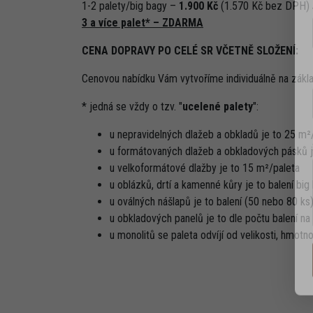
1-2 palety/big bagy –
1.900 Kč
(1.570 Kč bez DPH)
3 a více palet* – ZDARMA
CENA DOPRAVY PO CELÉ SR VČETNĚ SLOŽENÍ:
Cenovou nabídku Vám vytvoříme individuálně na zákl
* jedná se vždy o tzv. "
ucelené palety
":
u nepravidelných dlažeb a obkladů je to 25 m²
u formátovaných dlažeb a obkladových pásků j
u velkoformátové dlažby je to 15 m²/paleta
u oblázků, drtí a kamenné kůry je to balení big
u oválných nášlapů je to balení (50 nebo 80 ks
u obkladových panelů je to dle počtu balení na
u monolitů se paleta odvíjí od velikosti, hmotno