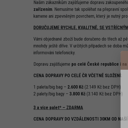
Našim zákazníkům zajišťujeme dopravu zakoupenéh
zařízením
. Nemusíme tak spoléhat na přepravní spole
kamene ani zpevněným povrchem, který je nutný pro s
DORUČUJEME RYCHLE, KVALITNĚ, SE VSTŘÍCNÝ
Vámi objednané zboží bude doručeno do třech až pět
mnohdy ještě dříve. V určitých případech se doba mů
informováni telefonicky.
Dopravu zajišťujeme
po celé České republice i na
CENA DOPRAVY PO CELÉ ČR VČETNĚ SLOŽENÍ:
1 paleta/big bag –
2.600 Kč
(2.149 Kč bez DPH)
2 palety/big bagy –
3.800 Kč
(3.140 Kč bez DPH)
3 a více palet* – ZDARMA
CENA DOPRAVY DO VZDÁLENOSTI 30KM OD NAŠÍ