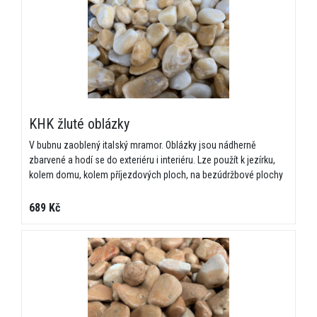
KHK žluté oblázky
V bubnu zaoblený italský mramor. Oblázky jsou nádherně
zbarvené a hodí se do exteriéru i interiéru. Lze použít k jezírku,
kolem domu, kolem příjezdových ploch, na bezúdržbové plochy
689 Kč