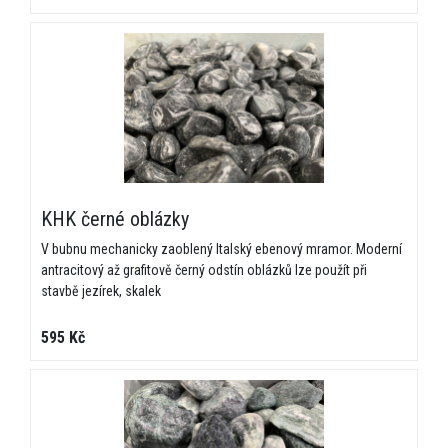
Zpráva / Popis projektu
*
Odeslat poptávku
KHK černé oblázky
V bubnu mechanicky zaoblený Italský ebenový mramor. Moderní
antracitový až grafitově černý odstín oblázků lze použít při
stavbě jezírek, skalek
595 Kč