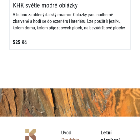
KHK světle modré oblázky
V bubnu zaoblený italský mramor. Oblázky jsou nádherně
zbarvené a hodí se do exteriéru i interiéru. Lze použít k jezírku,
kolem domu, kolem příjezdových ploch, na bezúdržbové plochy.
525 Kč
Úvod
Letní