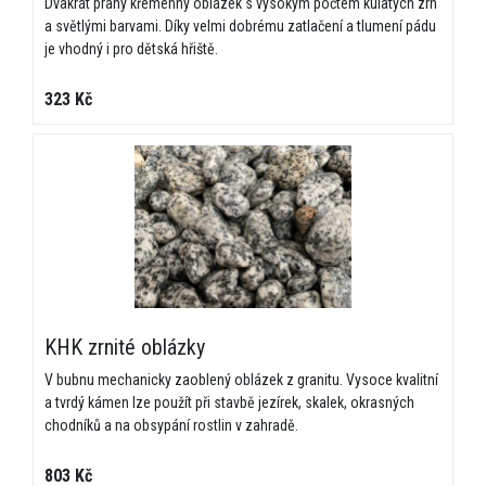
Dvakrát praný křemenný oblázek s vysokým počtem kulatých zrn
a světlými barvami. Díky velmi dobrému zatlačení a tlumení pádu
✅ Nezávazná kalkulace zdarma
je vhodný i pro dětská hřiště.
✅ Odborná konzultace a návrh řešení
✅ Rychlá odpověď do 24 hodin
323 Kč
Jméno
*
Příjmení
*
E-mail
*
KHK zrnité oblázky
V bubnu mechanicky zaoblený oblázek z granitu. Vysoce kvalitní
a tvrdý kámen lze použít při stavbě jezírek, skalek, okrasných
chodníků a na obsypání rostlin v zahradě.
Telefon
*
803 Kč