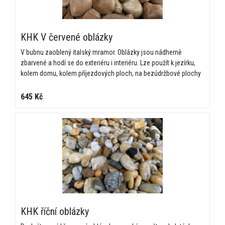
KHK V červené oblázky
V bubnu zaoblený italský mramor. Oblázky jsou nádherně
zbarvené a hodí se do exteriéru i interiéru. Lze použít k jezírku,
kolem domu, kolem příjezdových ploch, na bezúdržbové plochy
645 Kč
×
NEZÁVAZNÁ POPTÁVKA
🪨 Kalkulace přírodního kamene – obklady, dlažby,
monolity a zahradní kameny
KHK říční oblázky