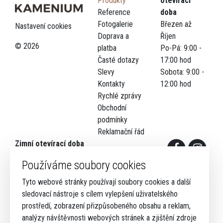
Produkty
otevírací
Reference
doba
Fotogalerie
Březen až
Nastavení cookies
Doprava a
Říjen
© 2026
platba
Po-Pá: 9:00 -
Časté dotazy
17:00 hod
Slevy
Sobota: 9:00 -
Kontakty
12:00 hod
Rychlé zprávy
Obchodní
podmínky
Reklamační řád
Zimní otevírací doba
Listopad a únor
Používáme soubory cookies
Po-Pá: 9:00 - 16:00 hod
Sobota: 9:00 - 12:00 hod
Tyto webové stránky používají soubory cookies a další
sledovací nástroje s cílem vylepšení uživatelského
Prosinec a Leden
prostředí, zobrazení přizpůsobeného obsahu a reklam,
Sledujte aktuální otevírací
analýzy návštěvnosti webových stránek a zjištění zdroje