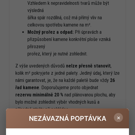
Vzhledem k nepravidelnosti tvarů může být
výsledná
šířka spár rozdílná, což má přímý vliv na
celkovou spotřebu kamene na m².
Možný prořez a odpad:
Při úpravách a
přizpůsobení kamene konkrétní ploše vzniká
přirozený
prořez, který je nutné zohlednit.
Z výše uvedených důvodů
nelze přesně stanovit
,
kolik m² pokryjete z jedné palety. Jediný údaj, který lze
námi garantovat, je, že na každé paletě bude vždy
26
řad kamene
. Doporučujeme proto objednat
rezervu minimálně 20 %
nad plánovanou plochu, aby
bylo možné zohlednit výběr vhodných kusů a
případné ztráty při pokládce.
×
NEZÁVAZNÁ POPTÁVKA
CENA A VÝPOČET PLOCHY