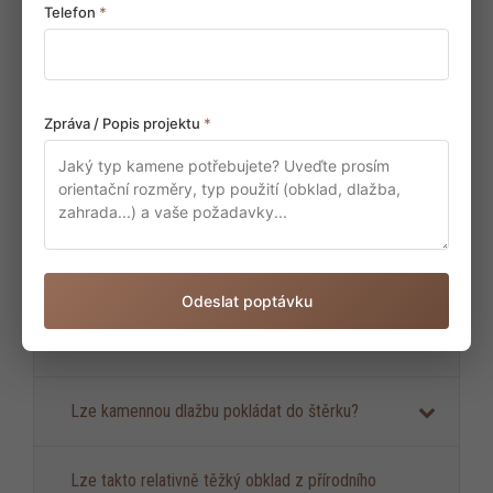
Telefon
*
Jak je to se spárováním obkladového kamene?
Co znamená ztrátovost u kamenných dlažeb a
Zpráva / Popis projektu
*
obkladů?
Je vhodný kámen i do interiéru?
Jak připravit podklad pod kamennou dlažbu.
Odeslat poptávku
Je nutné kámen po montáži ošetřovat?
Lze kamennou dlažbu pokládat do štěrku?
Lze takto relativně těžký obklad z přírodního