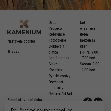
Úvod
Letní
Produkty
otevírací
Reference
doba
Fotogalerie
Březen až
Nastavení cookies
Doprava a
Říjen
© 2026
platba
Po-Pá: 9:00 -
Časté dotazy
17:00 hod
Slevy
Sobota: 9:00 -
Kontakty
12:00 hod
Rychlé zprávy
Obchodní
podmínky
Reklamační řád
Zimní otevírací doba
Listopad a únor
Používáme soubory cookies