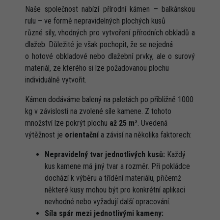
Naše společnost nabízí přírodní kámen – balkánskou
rulu – ve formě nepravidelných plochých kusů
různé síly, vhodných pro vytvoření přírodních obkladů a
dlažeb. Důležité je však pochopit, že se nejedná
o hotové obkladové nebo dlažební prvky, ale o surový
materiál, ze kterého si lze požadovanou plochu
individuálně vytvořit.
Kámen dodáváme balený na paletách po přibližně 1000
kg v závislosti na zvolené síle kamene. Z tohoto
množství lze pokrýt plochu
až 25 m²
. Uvedená
výtěžnost je
orientační
a závisí na několika faktorech:
Nepravidelný tvar jednotlivých kusů:
Každý
kus kamene má jiný tvar a rozměr. Při pokládce
dochází k výběru a třídění materiálu, přičemž
některé kusy mohou být pro konkrétní aplikaci
nevhodné nebo vyžadují další opracování.
Síla spár mezi jednotlivými kameny: