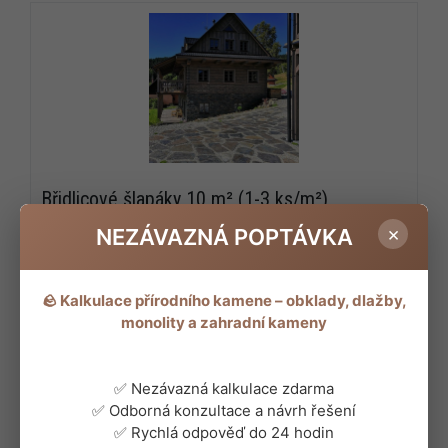
Břidlicové šlapáky 10 m² (1-3 ks/m²)
Nezaměnitelná barva, odolnost a neomezené možnosti použití
×
NEZÁVAZNÁ POPTÁVKA
jsou spolu s možností maximálního zatížení a maximální
odolností hlavními přednostmi našich břidlicových šlapáků.
🪨 Kalkulace přírodního kamene – obklady, dlažby,
985 Kč/m²
monolity a zahradní kameny
-21%
✅ Nezávazná kalkulace zdarma
✅ Odborná konzultace a návrh řešení
✅ Rychlá odpověď do 24 hodin