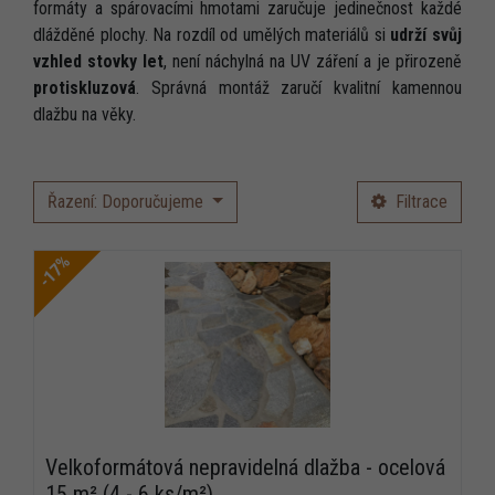
formáty a spárovacími hmotami zaručuje jedinečnost každé
dlážděné plochy. Na rozdíl od umělých materiálů si
udrží svůj
vzhled stovky let
, není náchylná na UV záření a je přirozeně
protiskluzová
. Správná montáž zaručí kvalitní kamennou
dlažbu na věky.
Řazení: Doporučujeme
Filtrace
-17%
Velkoformátová nepravidelná dlažba - ocelová
15 m² (4 - 6 ks/m²)