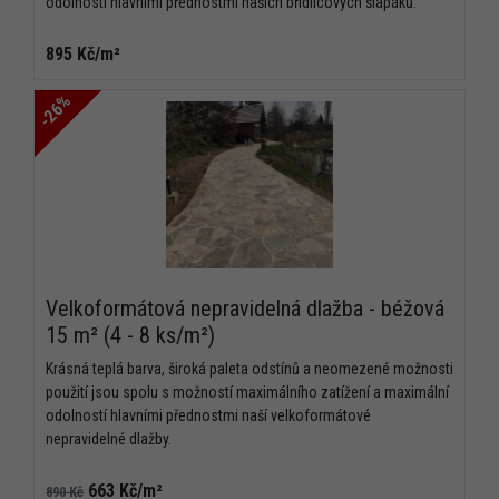
odolností hlavními přednostmi našich břidlicových šlapáků.
895 Kč/m²
-26%
Velkoformátová nepravidelná dlažba - béžová
15 m² (4 - 8 ks/m²)
Krásná teplá barva, široká paleta odstínů a neomezené možnosti
použití jsou spolu s možností maximálního zatížení a maximální
odolností hlavními přednostmi naší velkoformátové
nepravidelné dlažby.
663 Kč/m²
890 Kč