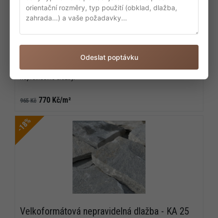
Velkoformátová nepravidelná dlažba - ocelová
15 m² (2 – 4 ks/m²)
Maximální tvrdost, vynikající životnost a neomezené možnosti
Odeslat poptávku
použití jsou spolu s možností maximálního zatížení a maximální
odolností hlavními přednostmi naší velkoformátové
nepravidelné dlažby.
770 Kč/m²
965 Kč
-18%
Velkoformátová nepravidelná dlažba - KA 25